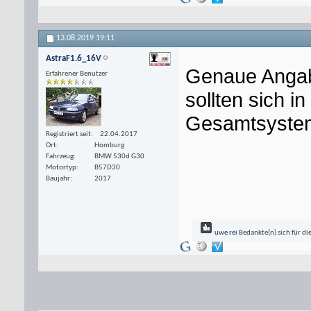
13.08.2019
19:11
AstraF1.6_16V
Genaue Angabe
Erfahrener Benutzer
sollten sich i
Gesamtsystem
Registriert seit
22.04.2017
Ort
Homburg
Fahrzeug
BMW 530d G30
Motortyp
B57D30
Baujahr
2017
uwe rei
Bedankte(n) sich für di