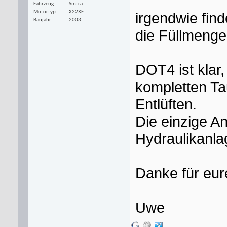
Fahrzeug
Sintra
Motortyp
X22XE
irgendwie fin
Baujahr
2003
die Füllmenge
DOT4 ist klar,
kompletten Ta
Entlüften.
Die einzige An
Hydraulikanla
Danke für eur
Uwe