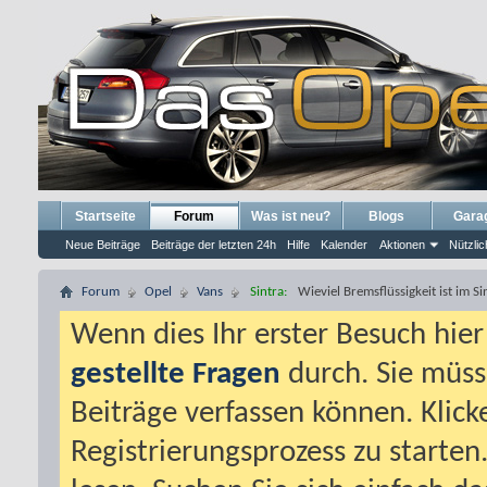
Startseite
Forum
Was ist neu?
Blogs
Gara
Neue Beiträge
Beiträge der letzten 24h
Hilfe
Kalender
Aktionen
Nützlic
Forum
Opel
Vans
Sintra:
Wieviel Bremsflüssigkeit ist im Si
Wenn dies Ihr erster Besuch hier i
gestellte Fragen
durch. Sie müss
Beiträge verfassen können. Klick
Registrierungsprozess zu starten