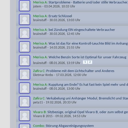
Meriva A:
Startprobleme - Batterie und/oder stille Verbraucher
jotem
- 03.04.2026, 10:33 Uhr
Meriva A:
Ersatz Schlüssel
brainstuff
- 30.03.2026, 13:03 Uhr
Meriva A:
bei Zündung EIN eingeschaltete Verbraucher
brainstuff
- 30.03.2026, 12:45 Uhr
Meriva A:
Was ist das für eine Kontroll-Leuchte Bild im Anhang
brainstuff
- 14.03.2026, 21:55 Uhr
Meriva A:
Welche Benzin Sorte ist Optimal für unser Fahrzeug
1
2
brainstuff
- 08.01.2026, 13:19 Uhr
Zafira C:
Probleme mit dem Lichtschalter und Anderes
Dietmar Krebs
- 17.03.2026, 12:00 Uhr
Meriva A:
Kupplung am Ende? Es hat fast kein Spiel mehr und 
brainstuff
- 08.01.2026, 13:00 Uhr
Zafira C:
Verkabelung uni Anhänger Modul, Bremslicht und Stan
peta11
- 19.02.2026, 20:33 Uhr
Vivaro B:
Sitzbezüge, original Opel Vivaro B, oder zum selbst ge
Vivaro B 2015
- 09.02.2026, 14:53 Uhr
Combo:
Störung Abgasreinigungssystem