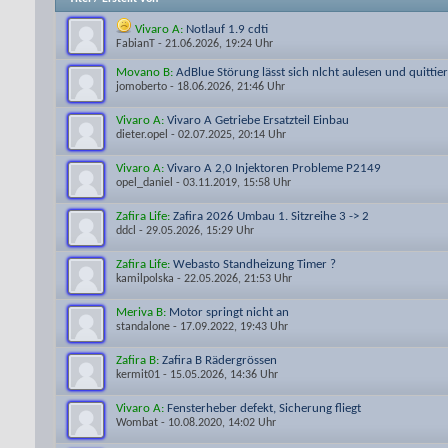
Vivaro A:
Notlauf 1.9 cdti
FabianT
- 21.06.2026, 19:24 Uhr
Movano B:
AdBlue Störung lässt sich nlcht aulesen und quittie
jomoberto
- 18.06.2026, 21:46 Uhr
Vivaro A:
Vivaro A Getriebe Ersatzteil Einbau
dieter.opel
- 02.07.2025, 20:14 Uhr
Vivaro A:
Vivaro A 2,0 Injektoren Probleme P2149
opel_daniel
- 03.11.2019, 15:58 Uhr
Zafira Life:
Zafira 2026 Umbau 1. Sitzreihe 3 -> 2
ddcl
- 29.05.2026, 15:29 Uhr
Zafira Life:
Webasto Standheizung Timer ?
kamilpolska
- 22.05.2026, 21:53 Uhr
Meriva B:
Motor springt nicht an
standalone
- 17.09.2022, 19:43 Uhr
Zafira B:
Zafira B Rädergrössen
kermit01
- 15.05.2026, 14:36 Uhr
Vivaro A:
Fensterheber defekt, Sicherung fliegt
Wombat
- 10.08.2020, 14:02 Uhr