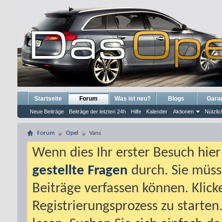
Startseite
Forum
Was ist neu?
Blogs
Gara
Neue Beiträge
Beiträge der letzten 24h
Hilfe
Kalender
Aktionen
Nützlic
Forum
Opel
Vans
Wenn dies Ihr erster Besuch hier i
gestellte Fragen
durch. Sie müss
Beiträge verfassen können. Klick
Registrierungsprozess zu starten