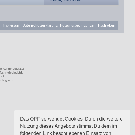
Vectra,Signum,Ascona
v
Impressum
Datenschutzerklärung
Nutzungsbedingungen
Nach oben
 Technologies Ltd.
echnologies Ltd.
s Ltd.
logies Ltd.
Das OPF verwendet Cookies. Durch die weitere
Nutzung dieses Angebots stimmst Du dem im
folgenden Link beschriebenen Einsatz von