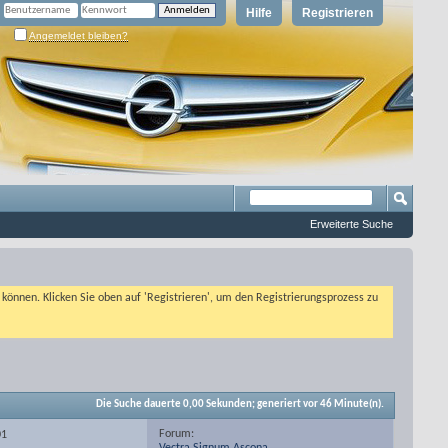
Hilfe
Registrieren
Angemeldet bleiben?
Erweiterte Suche
n können. Klicken Sie oben auf 'Registrieren', um den Registrierungsprozess zu
Die Suche dauerte
0,00
Sekunden; generiert vor 46 Minute(n).
Forum:
01