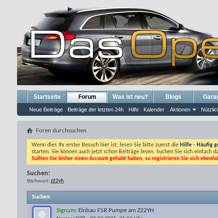
Startseite
Forum
Was ist neu?
Blogs
Gara
Neue Beiträge
Beiträge der letzten 24h
Hilfe
Kalender
Aktionen
Nützlic
Foren durchsuchen
Wenn dies Ihr erster Besuch hier ist, lesen Sie bitte zuerst die
Hilfe - Häufig g
starten. Sie können auch jetzt schon Beiträge lesen. Suchen Sie sich einfach 
Sollten Sie bisher einen Account gehabt haben, so registrieren Sie sich ebenfa
Suchen:
Stichwort:
z22yh
Suchen
:
Signum:
Einbau F5R Pumpe am Z22YH