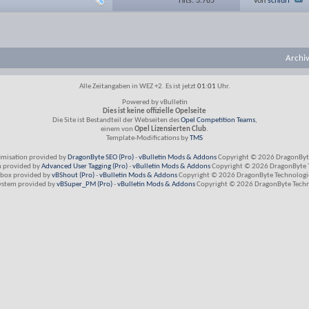
Hits: 3.785
von
schlurf
Archi
Alle Zeitangaben in WEZ +2. Es ist jetzt
01:01
Uhr.
Powered by vBulletin
Dies ist keine offizielle Opelseite
Die Site ist Bestandteil der Webseiten des
Opel Competition Teams
,
einem von
Opel Lizensierten Club
.
Template-Modifications by
TMS
imisation provided by
DragonByte SEO (Pro)
-
vBulletin Mods & Addons
Copyright © 2026 DragonByte
m provided by
Advanced User Tagging (Pro)
-
vBulletin Mods & Addons
Copyright © 2026 DragonByte T
box provided by
vBShout (Pro)
-
vBulletin Mods & Addons
Copyright © 2026 DragonByte Technologie
ystem provided by
vBSuper_PM (Pro)
-
vBulletin Mods & Addons
Copyright © 2026 DragonByte Techno