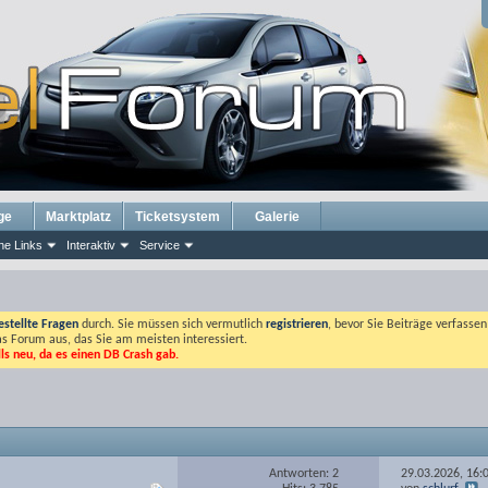
ge
Marktplatz
Ticketsystem
Galerie
he Links
Interaktiv
Service
estellte Fragen
durch. Sie müssen sich vermutlich
registrieren
, bevor Sie Beiträge verfasse
das Forum aus, das Sie am meisten interessiert.
lls neu, da es einen DB Crash gab.
Antworten: 2
29.03.2026,
16: