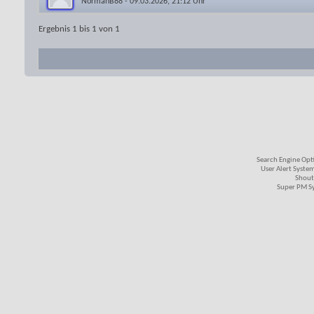
NormanB88
- 09.03.2026, 21:12 Uhr
Ergebnis 1 bis 1 von 1
Search Engine Opt
User Alert Syste
Shout
Super PM S