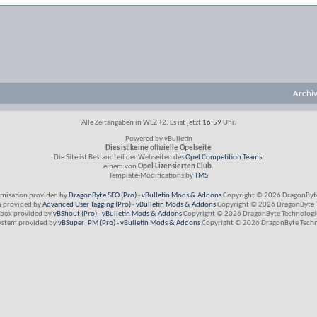
Archi
Alle Zeitangaben in WEZ +2. Es ist jetzt
16:59
Uhr.
Powered by vBulletin
Dies ist keine offizielle Opelseite
Die Site ist Bestandteil der Webseiten des
Opel Competition Teams
,
einem von
Opel Lizensierten Club
.
Template-Modifications by
TMS
imisation provided by
DragonByte SEO (Pro)
-
vBulletin Mods & Addons
Copyright © 2026 DragonByte
m provided by
Advanced User Tagging (Pro)
-
vBulletin Mods & Addons
Copyright © 2026 DragonByte T
box provided by
vBShout (Pro)
-
vBulletin Mods & Addons
Copyright © 2026 DragonByte Technologie
ystem provided by
vBSuper_PM (Pro)
-
vBulletin Mods & Addons
Copyright © 2026 DragonByte Techno