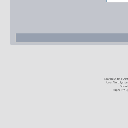
Search Engine Opt
User Alert Syste
Shout
Super PM S