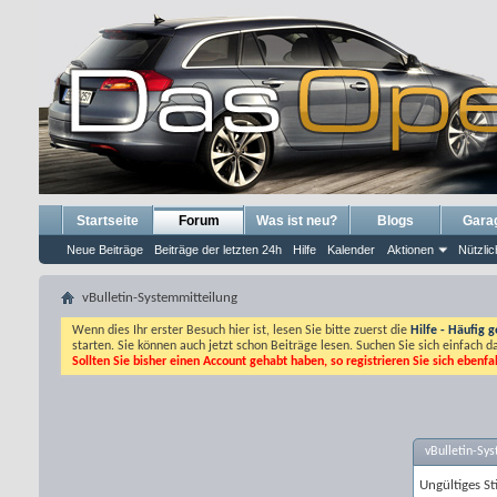
Startseite
Forum
Was ist neu?
Blogs
Gara
Neue Beiträge
Beiträge der letzten 24h
Hilfe
Kalender
Aktionen
Nützlic
vBulletin-Systemmitteilung
Wenn dies Ihr erster Besuch hier ist, lesen Sie bitte zuerst die
Hilfe - Häufig g
starten. Sie können auch jetzt schon Beiträge lesen. Suchen Sie sich einfach 
Sollten Sie bisher einen Account gehabt haben, so registrieren Sie sich ebenfa
vBulletin-Sy
Ungültiges S