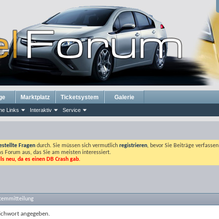
ge
Marktplatz
Ticketsystem
Galerie
he Links
Interaktiv
Service
estellte Fragen
durch. Sie müssen sich vermutlich
registrieren
, bevor Sie Beiträge verfasse
das Forum aus, das Sie am meisten interessiert.
lls neu, da es einen DB Crash gab.
stemmitteilung
tichwort angegeben.