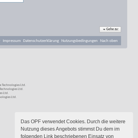
Gehe zu:
v
Impressum
Datenschutzerklärung
Nutzungsbedingungen
Nach oben
 Technologies Ltd.
echnologies Ltd.
s Ltd.
logies Ltd.
Das OPF verwendet Cookies. Durch die weitere
Nutzung dieses Angebots stimmst Du dem im
folgenden Link beschriebenen Einsatz von