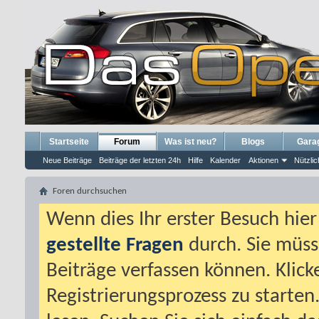
Startseite
Forum
Was ist neu?
Blogs
Gara
Neue Beiträge
Beiträge der letzten 24h
Hilfe
Kalender
Aktionen
Nützlic
Foren durchsuchen
Wenn dies Ihr erster Besuch hier i
gestellte Fragen
durch. Sie müss
Beiträge verfassen können. Klick
Registrierungsprozess zu starten