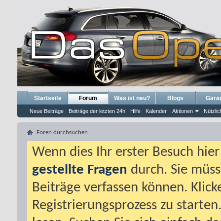
Startseite
Forum
Was ist neu?
Blogs
Gara
Neue Beiträge
Beiträge der letzten 24h
Hilfe
Kalender
Aktionen
Nützlic
Foren durchsuchen
Wenn dies Ihr erster Besuch hier i
gestellte Fragen
durch. Sie müss
Beiträge verfassen können. Klick
Registrierungsprozess zu starten