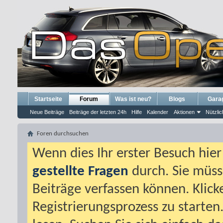
Startseite
Forum
Was ist neu?
Blogs
Gara
Neue Beiträge
Beiträge der letzten 24h
Hilfe
Kalender
Aktionen
Nützlic
Foren durchsuchen
Wenn dies Ihr erster Besuch hier i
gestellte Fragen
durch. Sie müss
Beiträge verfassen können. Klick
Registrierungsprozess zu starten