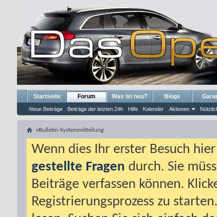
Startseite
Forum
Was ist neu?
Blogs
Gara
Neue Beiträge
Beiträge der letzten 24h
Hilfe
Kalender
Aktionen
Nützlic
vBulletin-Systemmitteilung
Wenn dies Ihr erster Besuch hier i
gestellte Fragen
durch. Sie müss
Beiträge verfassen können. Klick
Registrierungsprozess zu starten