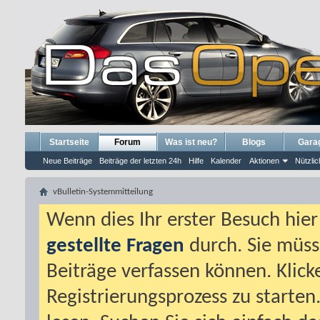
Startseite
Forum
Was ist neu?
Blogs
Gara
Neue Beiträge
Beiträge der letzten 24h
Hilfe
Kalender
Aktionen
Nützlic
vBulletin-Systemmitteilung
Wenn dies Ihr erster Besuch hier i
gestellte Fragen
durch. Sie müss
Beiträge verfassen können. Klick
Registrierungsprozess zu starten