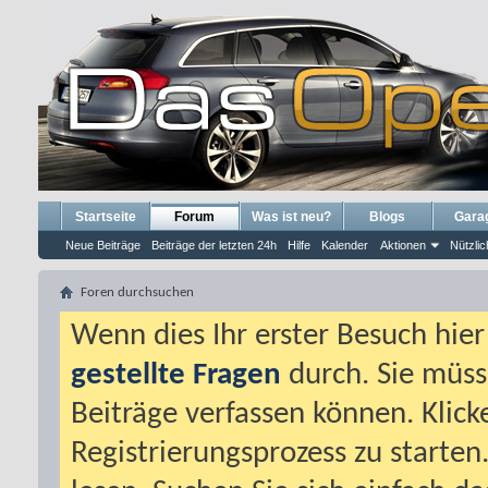
Startseite
Forum
Was ist neu?
Blogs
Gara
Neue Beiträge
Beiträge der letzten 24h
Hilfe
Kalender
Aktionen
Nützlic
Foren durchsuchen
Wenn dies Ihr erster Besuch hier i
gestellte Fragen
durch. Sie müss
Beiträge verfassen können. Klick
Registrierungsprozess zu starten