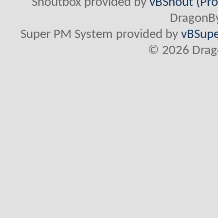
Shoutbox provided by
vBShout (Pro
DragonBy
Super PM System provided by
vBSupe
© 2026 Drago