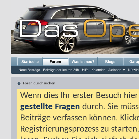
Startseite
Forum
Was ist neu?
Blogs
Gara
Neue Beiträge
Beiträge der letzten 24h
Hilfe
Kalender
Aktionen
Nützlic
Foren durchsuchen
Wenn dies Ihr erster Besuch hier i
gestellte Fragen
durch. Sie müss
Beiträge verfassen können. Klick
Registrierungsprozess zu starten