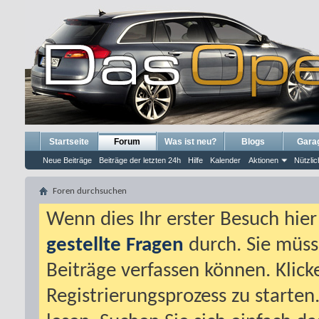
Startseite
Forum
Was ist neu?
Blogs
Gara
Neue Beiträge
Beiträge der letzten 24h
Hilfe
Kalender
Aktionen
Nützlic
Foren durchsuchen
Wenn dies Ihr erster Besuch hier i
gestellte Fragen
durch. Sie müss
Beiträge verfassen können. Klick
Registrierungsprozess zu starten