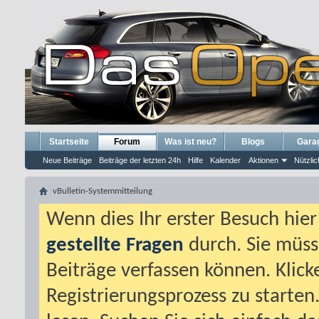
Startseite
Forum
Was ist neu?
Blogs
Gara
Neue Beiträge
Beiträge der letzten 24h
Hilfe
Kalender
Aktionen
Nützlic
vBulletin-Systemmitteilung
Wenn dies Ihr erster Besuch hier i
gestellte Fragen
durch. Sie müss
Beiträge verfassen können. Klick
Registrierungsprozess zu starten