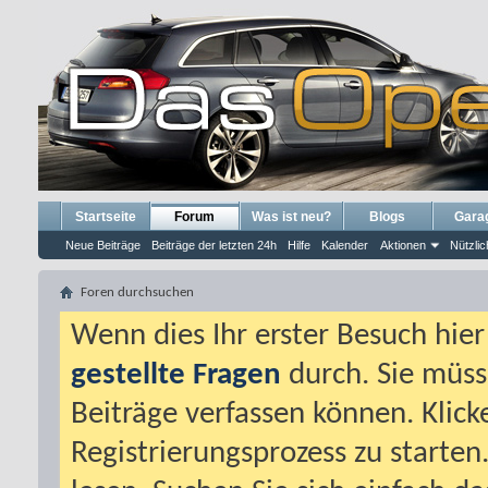
Startseite
Forum
Was ist neu?
Blogs
Gara
Neue Beiträge
Beiträge der letzten 24h
Hilfe
Kalender
Aktionen
Nützlic
Foren durchsuchen
Wenn dies Ihr erster Besuch hier i
gestellte Fragen
durch. Sie müss
Beiträge verfassen können. Klick
Registrierungsprozess zu starten