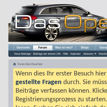
Startseite
Forum
Was ist neu?
Blogs
Gara
Neue Beiträge
Beiträge der letzten 24h
Hilfe
Kalender
Aktionen
Nützlic
Foren durchsuchen
Wenn dies Ihr erster Besuch hier i
gestellte Fragen
durch. Sie müss
Beiträge verfassen können. Klick
Registrierungsprozess zu starten