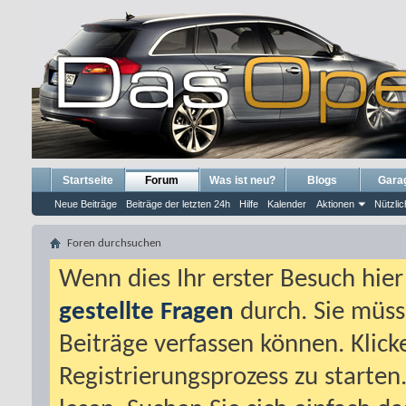
Startseite
Forum
Was ist neu?
Blogs
Gara
Neue Beiträge
Beiträge der letzten 24h
Hilfe
Kalender
Aktionen
Nützlic
Foren durchsuchen
Wenn dies Ihr erster Besuch hier i
gestellte Fragen
durch. Sie müss
Beiträge verfassen können. Klick
Registrierungsprozess zu starten