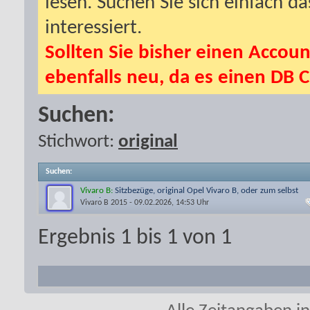
lesen. Suchen Sie sich einfach d
interessiert.
Sollten Sie bisher einen Accoun
ebenfalls neu, da es einen DB C
Suchen:
Stichwort:
original
Suchen
:
Vivaro B:
Sitzbezüge, original Opel Vivaro B, oder zum selbst
gestalten
Vivaro B 2015
- 09.02.2026, 14:53 Uhr
Ergebnis 1 bis 1 von 1