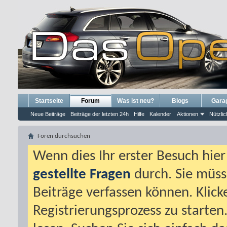
Startseite
Forum
Was ist neu?
Blogs
Gara
Neue Beiträge
Beiträge der letzten 24h
Hilfe
Kalender
Aktionen
Nützlic
Foren durchsuchen
Wenn dies Ihr erster Besuch hier i
gestellte Fragen
durch. Sie müss
Beiträge verfassen können. Klick
Registrierungsprozess zu starten