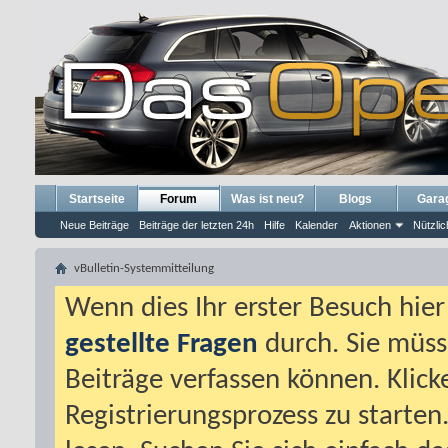
Startseite
Forum
Was ist neu?
Blogs
Gara
Neue Beiträge
Beiträge der letzten 24h
Hilfe
Kalender
Aktionen
Nützlic
vBulletin-Systemmitteilung
Wenn dies Ihr erster Besuch hier i
gestellte Fragen
durch. Sie müss
Beiträge verfassen können. Klick
Registrierungsprozess zu starten