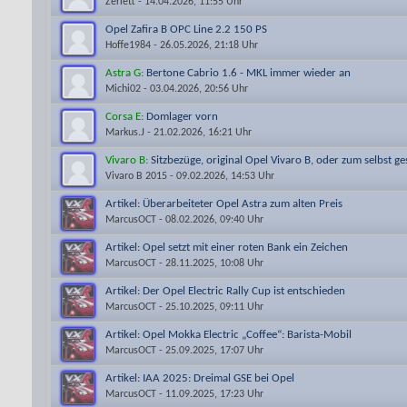
Zerlett
- 14.04.2026, 11:55 Uhr
Opel Zafira B OPC Line 2.2 150 PS
Hoffe1984
- 26.05.2026, 21:18 Uhr
Astra G:
Bertone Cabrio 1.6 - MKL immer wieder an
Michi02
- 03.04.2026, 20:56 Uhr
Corsa E:
Domlager vorn
Markus.J
- 21.02.2026, 16:21 Uhr
Vivaro B:
Sitzbezüge, original Opel Vivaro B, oder zum selbst ge
Vivaro B 2015
- 09.02.2026, 14:53 Uhr
Artikel: Überarbeiteter Opel Astra zum alten Preis
MarcusOCT
- 08.02.2026, 09:40 Uhr
Artikel: Opel setzt mit einer roten Bank ein Zeichen
MarcusOCT
- 28.11.2025, 10:08 Uhr
Artikel: Der Opel Electric Rally Cup ist entschieden
MarcusOCT
- 25.10.2025, 09:11 Uhr
Artikel: Opel Mokka Electric „Coffee“: Barista-Mobil
MarcusOCT
- 25.09.2025, 17:07 Uhr
Artikel: IAA 2025: Dreimal GSE bei Opel
MarcusOCT
- 11.09.2025, 17:23 Uhr