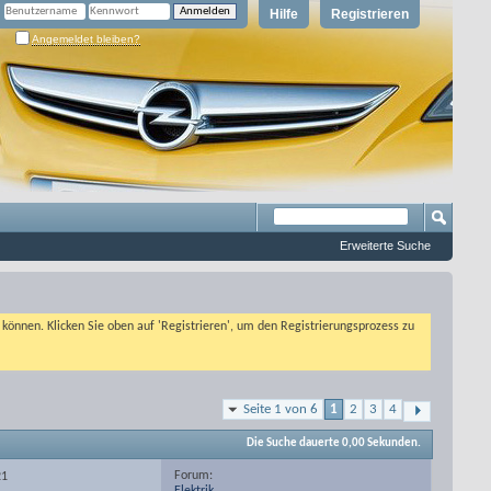
Hilfe
Registrieren
Angemeldet bleiben?
Erweiterte Suche
n können. Klicken Sie oben auf 'Registrieren', um den Registrierungsprozess zu
Seite 1 von 6
1
2
3
4
Die Suche dauerte
0,00
Sekunden.
Forum:
21