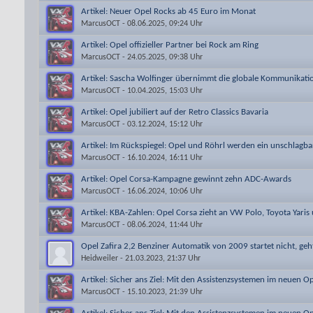
Artikel: Neuer Opel Rocks ab 45 Euro im Monat
MarcusOCT
- 08.06.2025, 09:24 Uhr
Artikel: Opel offizieller Partner bei Rock am Ring
MarcusOCT
- 24.05.2025, 09:38 Uhr
Artikel: Sascha Wolfinger übernimmt die globale Kommunikati
MarcusOCT
- 10.04.2025, 15:03 Uhr
Artikel: Opel jubiliert auf der Retro Classics Bavaria
MarcusOCT
- 03.12.2024, 15:12 Uhr
Artikel: Im Rückspiegel: Opel und Röhrl werden ein unschlagb
MarcusOCT
- 16.10.2024, 16:11 Uhr
Artikel: Opel Corsa-Kampagne gewinnt zehn ADC-Awards
MarcusOCT
- 16.06.2024, 10:06 Uhr
Artikel: KBA-Zahlen: Opel Corsa zieht an VW Polo, Toyota Yaris
MarcusOCT
- 08.06.2024, 11:44 Uhr
Opel Zafira 2,2 Benziner Automatik von 2009 startet nicht, ge
Heidweiler
- 21.03.2023, 21:37 Uhr
Artikel: Sicher ans Ziel: Mit den Assistenzsystemen im neuen O
MarcusOCT
- 15.10.2023, 21:39 Uhr