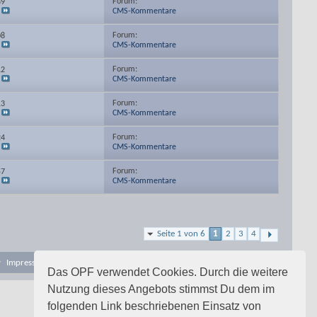
Forum:
39
CMS-Kommentare
Forum:
08
CMS-Kommentare
Forum:
12
CMS-Kommentare
Forum:
13
CMS-Kommentare
Forum:
24
CMS-Kommentare
Forum:
57
CMS-Kommentare
Seite 1 von 6
1
2
3
4
v
Impressum
Datenschutzerklärung
Nutzungsbedingungen
Nach oben
Das OPF verwendet Cookies. Durch die weitere
Nutzung dieses Angebots stimmst Du dem im
folgenden Link beschriebenen Einsatz von