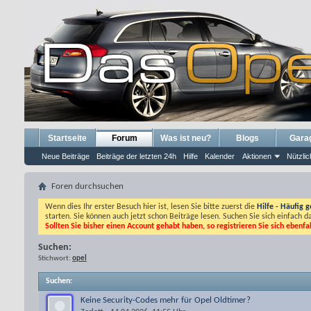
Startseite
Forum
Was ist neu?
Blogs
Gara
Neue Beiträge
Beiträge der letzten 24h
Hilfe
Kalender
Aktionen
Nützlic
Foren durchsuchen
Wenn dies Ihr erster Besuch hier ist, lesen Sie bitte zuerst die
Hilfe - Häufig g
starten. Sie können auch jetzt schon Beiträge lesen. Suchen Sie sich einfach 
Sollten Sie bisher einen Account gehabt haben, so registrieren Sie sich ebenfa
Suchen:
Stichwort:
opel
Suchen
:
Keine Security-Codes mehr für Opel Oldtimer?