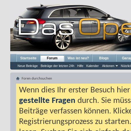
Startseite
Forum
Was ist neu?
Blogs
Gara
Neue Beiträge
Beiträge der letzten 24h
Hilfe
Kalender
Aktionen
Nützlic
Foren durchsuchen
Wenn dies Ihr erster Besuch hier i
gestellte Fragen
durch. Sie müss
Beiträge verfassen können. Klick
Registrierungsprozess zu starten