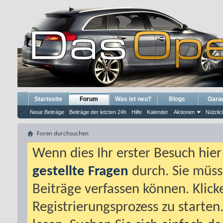
Startseite
Forum
Was ist neu?
Blogs
Gara
Neue Beiträge
Beiträge der letzten 24h
Hilfe
Kalender
Aktionen
Nützlic
Foren durchsuchen
Wenn dies Ihr erster Besuch hier i
gestellte Fragen
durch. Sie müss
Beiträge verfassen können. Klick
Registrierungsprozess zu starten