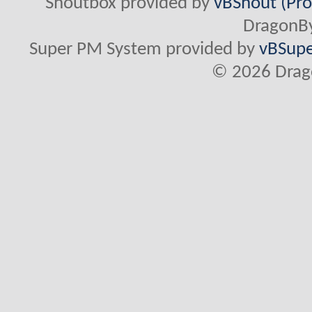
Shoutbox provided by
vBShout (Pro
DragonBy
Super PM System provided by
vBSupe
© 2026 Drago