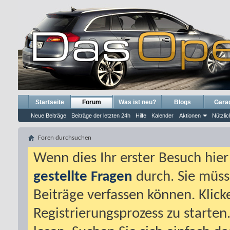
Startseite
Forum
Was ist neu?
Blogs
Gara
Neue Beiträge
Beiträge der letzten 24h
Hilfe
Kalender
Aktionen
Nützlic
Foren durchsuchen
Wenn dies Ihr erster Besuch hier i
gestellte Fragen
durch. Sie müss
Beiträge verfassen können. Klick
Registrierungsprozess zu starten