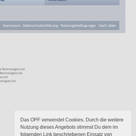
Astra,Kadett
v
Impressum
Datenschutzerklärung
Nutzungsbedingungen
Nach oben
 Technologies Ltd.
echnologies Ltd.
s Ltd.
logies Ltd.
Das OPF verwendet Cookies. Durch die weitere
Nutzung dieses Angebots stimmst Du dem im
folgenden Link beschriebenen Einsatz von