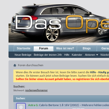
Startseite
Forum
Was ist neu?
Blogs
Gara
Neue Beiträge
Beiträge der letzten 24h
Hilfe
Kalender
Aktionen
Nützlic
Foren durchsuchen
Wenn dies Ihr erster Besuch hier ist, lesen Sie bitte zuerst die
Hilfe - Häufig g
starten. Sie können auch jetzt schon Beiträge lesen. Suchen Sie sich einfach 
Sollten Sie bisher einen Account gehabt haben, so registrieren Sie sich ebenfa
Suchen:
Stichwort:
nockenwellensenor
Suchen
:
Astra G:
Cabrio Bertone 1.8 16V (2002) – Mehrere Fehlercodes, 