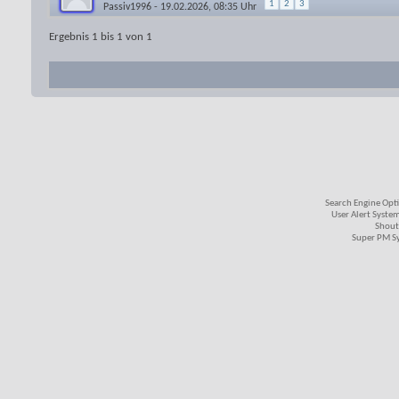
1
2
3
Passiv1996
- 19.02.2026, 08:35 Uhr
Ergebnis 1 bis 1 von 1
Search Engine Opt
User Alert Syste
Shout
Super PM S