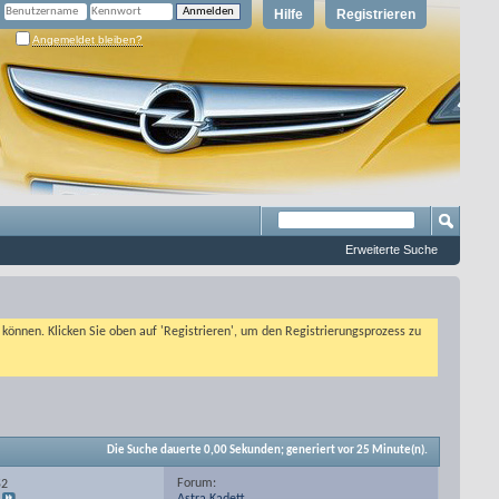
Hilfe
Registrieren
Angemeldet bleiben?
Erweiterte Suche
n können. Klicken Sie oben auf 'Registrieren', um den Registrierungsprozess zu
Die Suche dauerte
0,00
Sekunden; generiert vor 25 Minute(n).
Forum:
52