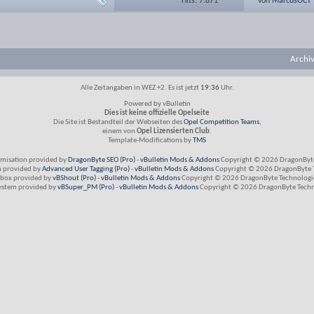
Hits: 7.871
von
MarcusOCT
Archi
Alle Zeitangaben in WEZ +2. Es ist jetzt
19:36
Uhr.
Powered by vBulletin
Dies ist keine offizielle Opelseite
Die Site ist Bestandteil der Webseiten des
Opel Competition Teams
,
einem von
Opel Lizensierten Club
.
Template-Modifications by
TMS
imisation provided by
DragonByte SEO (Pro)
-
vBulletin Mods & Addons
Copyright © 2026 DragonByte
m provided by
Advanced User Tagging (Pro)
-
vBulletin Mods & Addons
Copyright © 2026 DragonByte T
box provided by
vBShout (Pro)
-
vBulletin Mods & Addons
Copyright © 2026 DragonByte Technologie
ystem provided by
vBSuper_PM (Pro)
-
vBulletin Mods & Addons
Copyright © 2026 DragonByte Techno