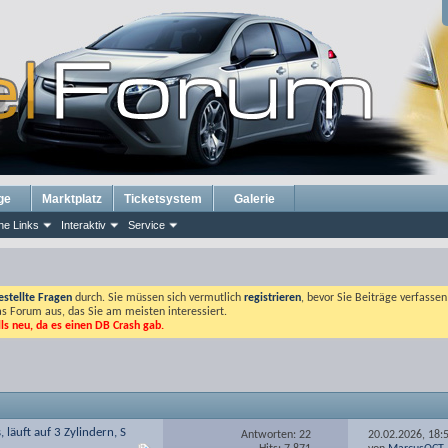
ge
Marktplatz
Ticketsystem
Galerie
he Links
Interaktiv
Service
estellte Fragen
durch. Sie müssen sich vermutlich
registrieren
, bevor Sie Beiträge verfasse
das Forum aus, das Sie am meisten interessiert.
lls neu, da es einen DB Crash gab.
läuft auf 3 Zylindern, S
Antworten: 22
20.02.2026,
18: