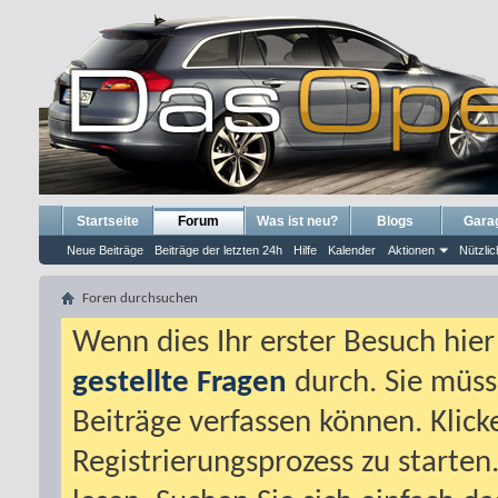
Startseite
Forum
Was ist neu?
Blogs
Gara
Neue Beiträge
Beiträge der letzten 24h
Hilfe
Kalender
Aktionen
Nützlic
Foren durchsuchen
Wenn dies Ihr erster Besuch hier i
gestellte Fragen
durch. Sie müss
Beiträge verfassen können. Klick
Registrierungsprozess zu starten