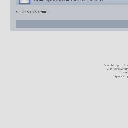
Stößelstangendurchblicker
- 07.03.2026, 08:29 Uhr
Ergebnis 1 bis 1 von 1
Search Engine Opt
User Alert Syste
Shout
Super PM S