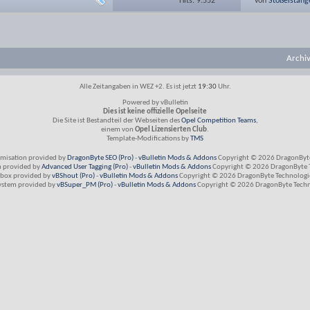
Hits: 9.552
von
Stößelstang
Archi
Alle Zeitangaben in WEZ +2. Es ist jetzt
19:30
Uhr.
Powered by vBulletin
Dies ist keine offizielle Opelseite
Die Site ist Bestandteil der Webseiten des
Opel Competition Teams
,
einem von
Opel Lizensierten Club
.
Template-Modifications by
TMS
imisation provided by
DragonByte SEO (Pro)
-
vBulletin Mods & Addons
Copyright © 2026 DragonByte
m provided by
Advanced User Tagging (Pro)
-
vBulletin Mods & Addons
Copyright © 2026 DragonByte T
box provided by
vBShout (Pro)
-
vBulletin Mods & Addons
Copyright © 2026 DragonByte Technologie
ystem provided by
vBSuper_PM (Pro)
-
vBulletin Mods & Addons
Copyright © 2026 DragonByte Techno