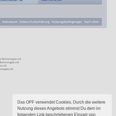
Adam,Corsa,Karl
endurchblicker
v
Impressum
Datenschutzerklärung
Nutzungsbedingungen
Nach oben
 Technologies Ltd.
echnologies Ltd.
s Ltd.
logies Ltd.
Das OPF verwendet Cookies. Durch die weitere
Nutzung dieses Angebots stimmst Du dem im
folgenden Link beschriebenen Einsatz von