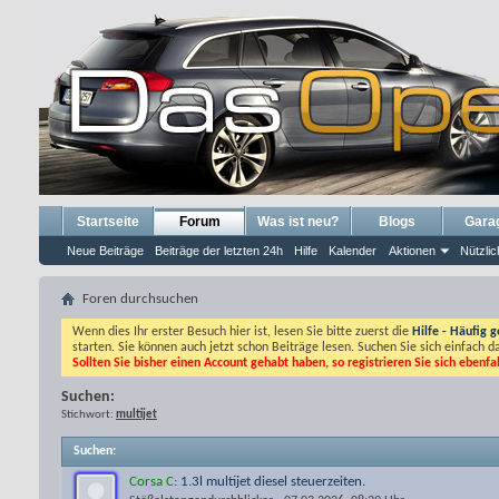
Startseite
Forum
Was ist neu?
Blogs
Gara
Neue Beiträge
Beiträge der letzten 24h
Hilfe
Kalender
Aktionen
Nützlic
Foren durchsuchen
Wenn dies Ihr erster Besuch hier ist, lesen Sie bitte zuerst die
Hilfe - Häufig g
starten. Sie können auch jetzt schon Beiträge lesen. Suchen Sie sich einfach 
Sollten Sie bisher einen Account gehabt haben, so registrieren Sie sich ebenfa
Suchen:
Stichwort:
multijet
Suchen
:
Corsa C:
1.3l multijet diesel steuerzeiten.