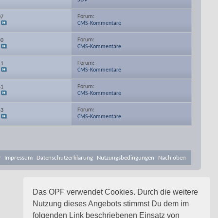
SUV
Forum:
07
CMS-Kommentare
Forum:
50
CMS-Kommentare
Forum:
41
CMS-Kommentare
Forum:
41
CMS-Kommentare
Forum:
43
CMS-Kommentare
v
Impressum
Datenschutzerklärung
Nutzungsbedingungen
Nach oben
Das OPF verwendet Cookies. Durch die weitere
Nutzung dieses Angebots stimmst Du dem im
folgenden Link beschriebenen Einsatz von