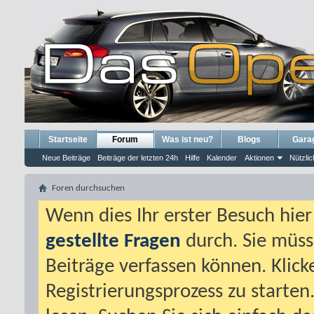
Startseite
Forum
Was ist neu?
Blogs
Gara
Neue Beiträge
Beiträge der letzten 24h
Hilfe
Kalender
Aktionen
Nützlic
Foren durchsuchen
Wenn dies Ihr erster Besuch hier i
gestellte Fragen
durch. Sie müss
Beiträge verfassen können. Klick
Registrierungsprozess zu starten