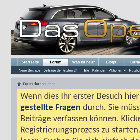
Startseite
Forum
Was ist neu?
Blogs
Gara
Neue Beiträge
Beiträge der letzten 24h
Hilfe
Kalender
Aktionen
Nützlic
Foren durchsuchen
Wenn dies Ihr erster Besuch hier i
gestellte Fragen
durch. Sie müss
Beiträge verfassen können. Klick
Registrierungsprozess zu starten