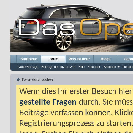
Startseite
Forum
Was ist neu?
Blogs
Gara
Neue Beiträge
Beiträge der letzten 24h
Hilfe
Kalender
Aktionen
Nützlic
Foren durchsuchen
Wenn dies Ihr erster Besuch hier i
gestellte Fragen
durch. Sie müss
Beiträge verfassen können. Klick
Registrierungsprozess zu starten