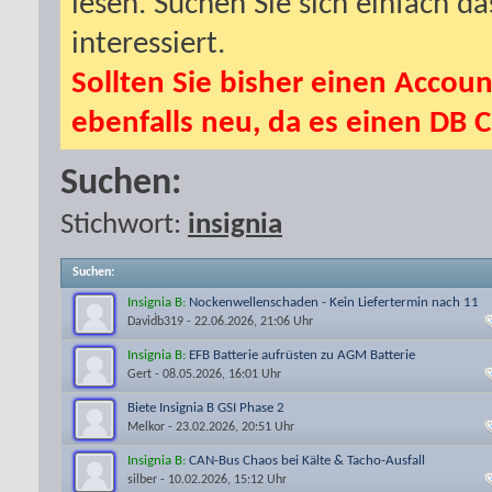
lesen. Suchen Sie sich einfach d
interessiert.
Sollten Sie bisher einen Accoun
ebenfalls neu, da es einen DB C
Suchen:
Stichwort:
insignia
Suchen
:
Insignia B:
Nockenwellenschaden - Kein Liefertermin nach 11
Wochen
Davidb319
- 22.06.2026, 21:06 Uhr
Insignia B:
EFB Batterie aufrüsten zu AGM Batterie
Gert
- 08.05.2026, 16:01 Uhr
Biete Insignia B GSI Phase 2
Melkor
- 23.02.2026, 20:51 Uhr
Insignia B:
CAN-Bus Chaos bei Kälte & Tacho-Ausfall
silber
- 10.02.2026, 15:12 Uhr