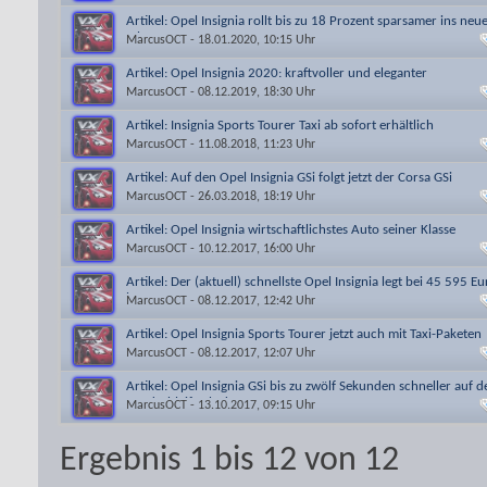
Artikel: Opel Insignia rollt bis zu 18 Prozent sparsamer ins neu
Jahr
MarcusOCT
- 18.01.2020, 10:15 Uhr
Artikel: Opel Insignia 2020: kraftvoller und eleganter
MarcusOCT
- 08.12.2019, 18:30 Uhr
Artikel: Insignia Sports Tourer Taxi ab sofort erhältlich
MarcusOCT
- 11.08.2018, 11:23 Uhr
Artikel: Auf den Opel Insignia GSi folgt jetzt der Corsa GSi
MarcusOCT
- 26.03.2018, 18:19 Uhr
Artikel: Opel Insignia wirtschaftlichstes Auto seiner Klasse
MarcusOCT
- 10.12.2017, 16:00 Uhr
Artikel: Der (aktuell) schnellste Opel Insignia legt bei 45 595 Eu
los
MarcusOCT
- 08.12.2017, 12:42 Uhr
Artikel: Opel Insignia Sports Tourer jetzt auch mit Taxi-Paketen
MarcusOCT
- 08.12.2017, 12:07 Uhr
Artikel: Opel Insignia GSi bis zu zwölf Sekunden schneller auf d
Nordschleife als d
MarcusOCT
- 13.10.2017, 09:15 Uhr
Ergebnis 1 bis 12 von 12