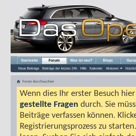
Startseite
Forum
Was ist neu?
Blogs
Gara
Neue Beiträge
Beiträge der letzten 24h
Hilfe
Kalender
Aktionen
Nützlic
Foren durchsuchen
Wenn dies Ihr erster Besuch hier i
gestellte Fragen
durch. Sie müss
Beiträge verfassen können. Klick
Registrierungsprozess zu starten