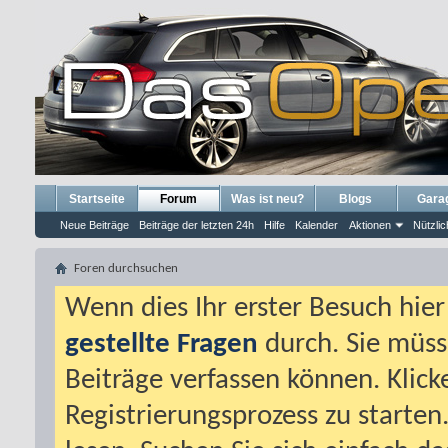
Startseite
Forum
Was ist neu?
Blogs
Gara
Neue Beiträge
Beiträge der letzten 24h
Hilfe
Kalender
Aktionen
Nützlic
Foren durchsuchen
Wenn dies Ihr erster Besuch hier i
gestellte Fragen
durch. Sie müss
Beiträge verfassen können. Klick
Registrierungsprozess zu starten