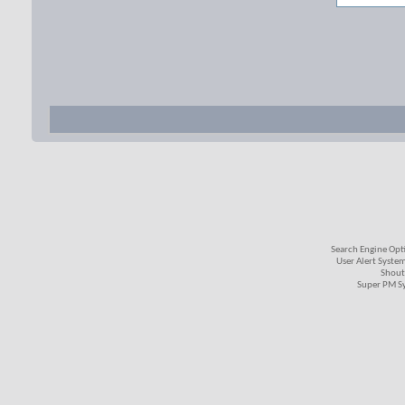
Search Engine Opt
User Alert Syste
Shout
Super PM S