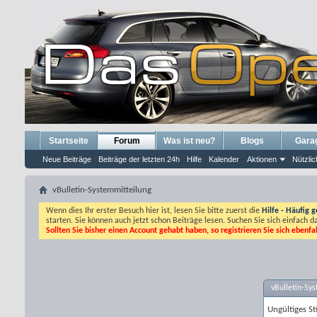
Startseite
Forum
Was ist neu?
Blogs
Gara
Neue Beiträge
Beiträge der letzten 24h
Hilfe
Kalender
Aktionen
Nützlic
vBulletin-Systemmitteilung
Wenn dies Ihr erster Besuch hier ist, lesen Sie bitte zuerst die
Hilfe - Häufig g
starten. Sie können auch jetzt schon Beiträge lesen. Suchen Sie sich einfach 
Sollten Sie bisher einen Account gehabt haben, so registrieren Sie sich ebenfa
vBulletin-Sy
Ungültiges S