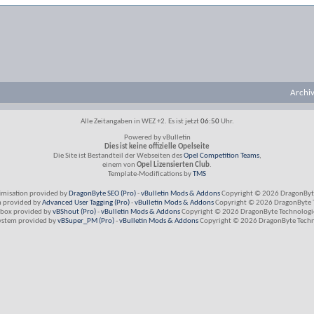
Archi
Alle Zeitangaben in WEZ +2. Es ist jetzt
06:50
Uhr.
Powered by vBulletin
Dies ist keine offizielle Opelseite
Die Site ist Bestandteil der Webseiten des
Opel Competition Teams
,
einem von
Opel Lizensierten Club
.
Template-Modifications by
TMS
imisation provided by
DragonByte SEO (Pro)
-
vBulletin Mods & Addons
Copyright © 2026 DragonByte
m provided by
Advanced User Tagging (Pro)
-
vBulletin Mods & Addons
Copyright © 2026 DragonByte T
box provided by
vBShout (Pro)
-
vBulletin Mods & Addons
Copyright © 2026 DragonByte Technologie
ystem provided by
vBSuper_PM (Pro)
-
vBulletin Mods & Addons
Copyright © 2026 DragonByte Techno