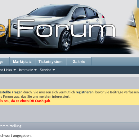
ge
Marktplatz
Ticketsystem
Galerie
he Links
Interaktiv
Service
estellte Fragen
durch. Sie müssen sich vermutlich
registrieren
, bevor Sie Beiträge verfasse
das Forum aus, das Sie am meisten interessiert.
lls neu, da es einen DB Crash gab.
stemmitteilung
tichwort angegeben.