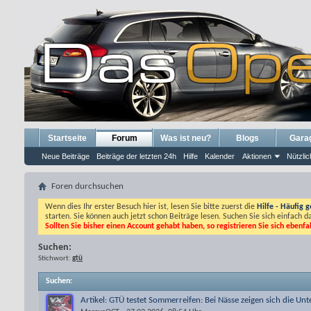
Startseite
Forum
Was ist neu?
Blogs
Gara
Neue Beiträge
Beiträge der letzten 24h
Hilfe
Kalender
Aktionen
Nützlic
Foren durchsuchen
Wenn dies Ihr erster Besuch hier ist, lesen Sie bitte zuerst die
Hilfe - Häufig g
starten. Sie können auch jetzt schon Beiträge lesen. Suchen Sie sich einfach 
Sollten Sie bisher einen Account gehabt haben, so registrieren Sie sich ebenfa
Suchen:
Stichwort:
gtü
Suchen
:
Artikel: GTÜ testet Sommerreifen: Bei Nässe zeigen sich die Un