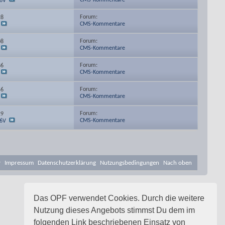
CMS-Kommentare
16V
Forum:
28
CMS-Kommentare
Forum:
08
CMS-Kommentare
Forum:
36
CMS-Kommentare
Forum:
56
CMS-Kommentare
Forum:
29
CMS-Kommentare
16V
v
Impressum
Datenschutzerklärung
Nutzungsbedingungen
Nach oben
Das OPF verwendet Cookies. Durch die weitere
Nutzung dieses Angebots stimmst Du dem im
folgenden Link beschriebenen Einsatz von