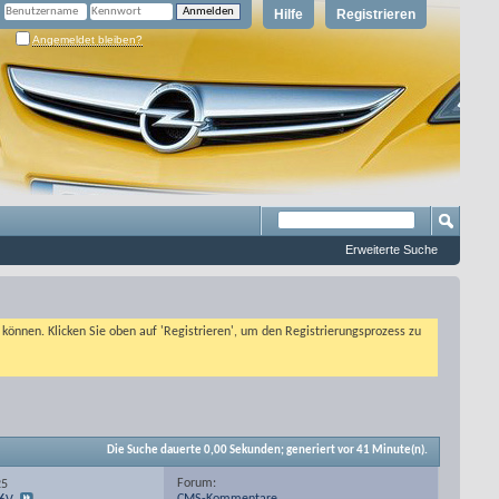
Hilfe
Registrieren
Angemeldet bleiben?
Erweiterte Suche
n können. Klicken Sie oben auf 'Registrieren', um den Registrierungsprozess zu
Die Suche dauerte
0,00
Sekunden; generiert vor 41 Minute(n).
Forum:
25