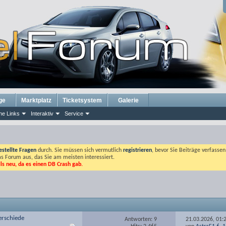
ge
Marktplatz
Ticketsystem
Galerie
he Links
Interaktiv
Service
estellte Fragen
durch. Sie müssen sich vermutlich
registrieren
, bevor Sie Beiträge verfasse
das Forum aus, das Sie am meisten interessiert.
lls neu, da es einen DB Crash gab.
terschiede
Antworten: 9
21.03.2026,
01: