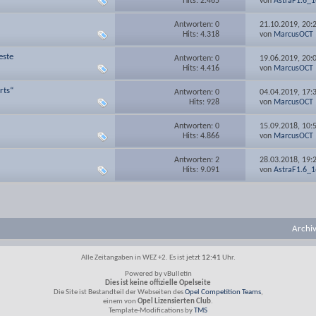
Hits: 2.465
von
AstraF1.6_
Antworten: 0
21.10.2019,
20:
Hits: 4.318
von
MarcusOCT
este
Antworten: 0
19.06.2019,
20:
Hits: 4.416
von
MarcusOCT
rts“
Antworten: 0
04.04.2019,
17:
Hits: 928
von
MarcusOCT
Antworten: 0
15.09.2018,
10:
Hits: 4.866
von
MarcusOCT
Antworten: 2
28.03.2018,
19:
Hits: 9.091
von
AstraF1.6_
Archi
Alle Zeitangaben in WEZ +2. Es ist jetzt
12:41
Uhr.
Powered by vBulletin
Dies ist keine offizielle Opelseite
Die Site ist Bestandteil der Webseiten des
Opel Competition Teams
,
einem von
Opel Lizensierten Club
.
Template-Modifications by
TMS