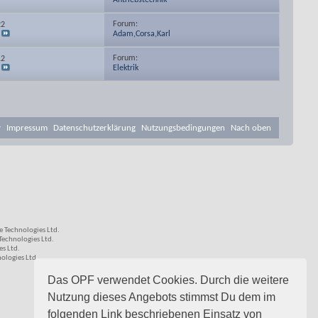
Antriebstechnik
Forum:
22
Adam,Corsa,Karl
Forum:
12
Elektrik
v
Impressum
Datenschutzerklärung
Nutzungsbedingungen
Nach oben
 Technologies Ltd.
echnologies Ltd.
s Ltd.
logies Ltd.
Das OPF verwendet Cookies. Durch die weitere
Nutzung dieses Angebots stimmst Du dem im
folgenden Link beschriebenen Einsatz von