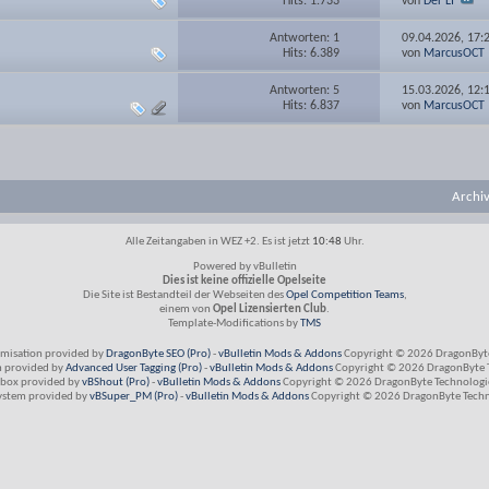
Hits: 1.733
von
Der LI
Antworten: 1
09.04.2026,
17:
Hits: 6.389
von
MarcusOCT
Antworten: 5
15.03.2026,
12:
Hits: 6.837
von
MarcusOCT
Archi
Alle Zeitangaben in WEZ +2. Es ist jetzt
10:48
Uhr.
Powered by vBulletin
Dies ist keine offizielle Opelseite
Die Site ist Bestandteil der Webseiten des
Opel Competition Teams
,
einem von
Opel Lizensierten Club
.
Template-Modifications by
TMS
imisation provided by
DragonByte SEO (Pro)
-
vBulletin Mods & Addons
Copyright © 2026 DragonByte
m provided by
Advanced User Tagging (Pro)
-
vBulletin Mods & Addons
Copyright © 2026 DragonByte T
box provided by
vBShout (Pro)
-
vBulletin Mods & Addons
Copyright © 2026 DragonByte Technologie
ystem provided by
vBSuper_PM (Pro)
-
vBulletin Mods & Addons
Copyright © 2026 DragonByte Techno