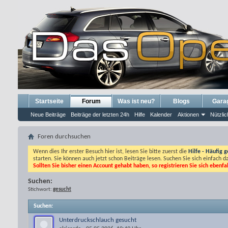
Startseite
Forum
Was ist neu?
Blogs
Gara
Neue Beiträge
Beiträge der letzten 24h
Hilfe
Kalender
Aktionen
Nützlic
Foren durchsuchen
Wenn dies Ihr erster Besuch hier ist, lesen Sie bitte zuerst die
Hilfe - Häufig g
starten. Sie können auch jetzt schon Beiträge lesen. Suchen Sie sich einfach 
Sollten Sie bisher einen Account gehabt haben, so registrieren Sie sich ebenfa
Suchen:
Stichwort:
gesucht
Suchen
:
Unterdruckschlauch gesucht