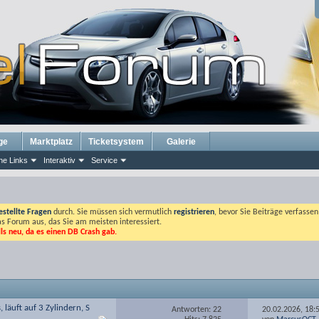
ge
Marktplatz
Ticketsystem
Galerie
he Links
Interaktiv
Service
estellte Fragen
durch. Sie müssen sich vermutlich
registrieren
, bevor Sie Beiträge verfasse
das Forum aus, das Sie am meisten interessiert.
lls neu, da es einen DB Crash gab.
läuft auf 3 Zylindern, S
Antworten: 22
20.02.2026,
18: