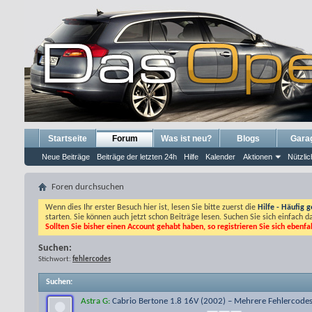
Startseite
Forum
Was ist neu?
Blogs
Gara
Neue Beiträge
Beiträge der letzten 24h
Hilfe
Kalender
Aktionen
Nützlic
Foren durchsuchen
Wenn dies Ihr erster Besuch hier ist, lesen Sie bitte zuerst die
Hilfe - Häufig g
starten. Sie können auch jetzt schon Beiträge lesen. Suchen Sie sich einfach 
Sollten Sie bisher einen Account gehabt haben, so registrieren Sie sich ebenfa
Suchen:
Stichwort:
fehlercodes
Suchen
:
Astra G:
Cabrio Bertone 1.8 16V (2002) – Mehrere Fehlercodes, 