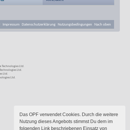
Astra,Kadett
v
Impressum
Datenschutzerklärung
Nutzungsbedingungen
Nach oben
 Technologies Ltd.
echnologies Ltd.
s Ltd.
logies Ltd.
Das OPF verwendet Cookies. Durch die weitere
Nutzung dieses Angebots stimmst Du dem im
folgenden Link beschriebenen Einsatz von