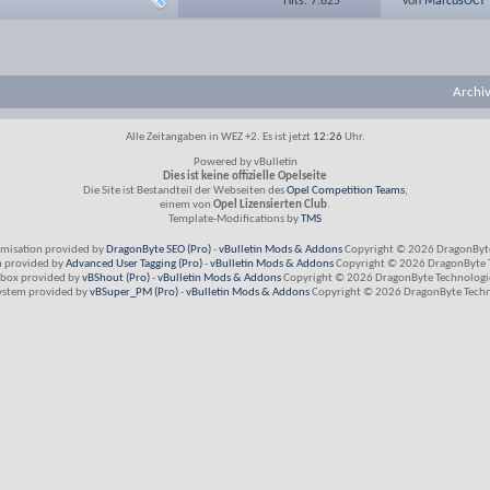
Hits: 7.825
von
MarcusOCT
Archi
Alle Zeitangaben in WEZ +2. Es ist jetzt
12:26
Uhr.
Powered by vBulletin
Dies ist keine offizielle Opelseite
Die Site ist Bestandteil der Webseiten des
Opel Competition Teams
,
einem von
Opel Lizensierten Club
.
Template-Modifications by
TMS
imisation provided by
DragonByte SEO (Pro)
-
vBulletin Mods & Addons
Copyright © 2026 DragonByte
m provided by
Advanced User Tagging (Pro)
-
vBulletin Mods & Addons
Copyright © 2026 DragonByte T
box provided by
vBShout (Pro)
-
vBulletin Mods & Addons
Copyright © 2026 DragonByte Technologie
ystem provided by
vBSuper_PM (Pro)
-
vBulletin Mods & Addons
Copyright © 2026 DragonByte Techno