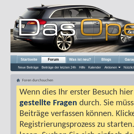
Startseite
Forum
Was ist neu?
Blogs
Gara
Neue Beiträge
Beiträge der letzten 24h
Hilfe
Kalender
Aktionen
Nützlic
Foren durchsuchen
Wenn dies Ihr erster Besuch hier i
gestellte Fragen
durch. Sie müss
Beiträge verfassen können. Klick
Registrierungsprozess zu starten