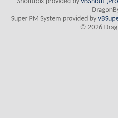
Shoutbox provided by
vBShout (Pro
DragonBy
Super PM System provided by
vBSupe
© 2026 Drago