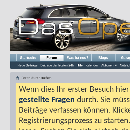
Startseite
Forum
Was ist neu?
Blogs
Gara
Neue Beiträge
Beiträge der letzten 24h
Hilfe
Kalender
Aktionen
Nützlic
Foren durchsuchen
Wenn dies Ihr erster Besuch hier i
gestellte Fragen
durch. Sie müss
Beiträge verfassen können. Klick
Registrierungsprozess zu starten