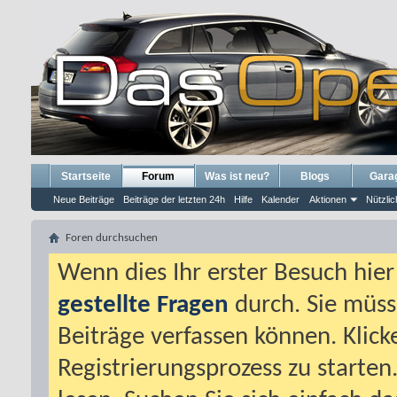
Startseite
Forum
Was ist neu?
Blogs
Gara
Neue Beiträge
Beiträge der letzten 24h
Hilfe
Kalender
Aktionen
Nützlic
Foren durchsuchen
Wenn dies Ihr erster Besuch hier i
gestellte Fragen
durch. Sie müss
Beiträge verfassen können. Klick
Registrierungsprozess zu starten