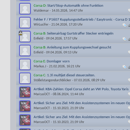
Corsa D:
Start/Stop-Automatik ohne Funktion
Waldemar
- 14.05.2026, 14:47 Uhr
Fehler F / P1607 Kupplungsstellantrieb / Easytronic - Corsa D 
WirLucifer
- 21.04.2026, 17:20 Uhr
Corsa B:
Seitenairbag Gurtstraffer Stecker entriegeln
Enfield
- 09.04.2026, 17:57 Uhr
Corsa B:
Anleitung zum Kupplungswechsel gesucht
Enfield
- 09.04.2026, 09:13 Uhr
Corsa E:
Domlager vorn
Markus.J
- 21.02.2026, 16:21 Uhr
Corsa C:
1.3l multijet diesel steuerzeiten.
Stößelstangendurchblicker
- 07.03.2026, 08:29 Uhr
Artikel: KBA-Zahlen: Opel Corsa zieht an VW Polo, Toyota Yaris
und Mini vorbei
MarcusOCT
- 08.06.2024, 11:44 Uhr
Artikel: Sicher ans Ziel: Mit den Assistenzsystemen im neuen O
Corsa
MarcusOCT
- 15.10.2023, 21:39 Uhr
Artikel: Sicher ans Ziel: Mit den Assistenzsystemen im neuen O
Corsa
MarcusOCT
- 15.10.2023, 21:39 Uhr