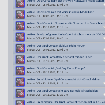
Artikel: Opel Corsa Rally Electric wird Kunstwerk mit Botschaft
MarcusOCT
- 05.08.2023, 13:08 Uhr
Artikel: Opel Corsa rollt mit Visier ins neue Modelljahr
MarcusOCT
- 10.07.2023, 15:12 Uhr
Artikel: Opel Corsa im November die Nummer 1 in Deutschlan
MarcusOCT
- 13.12.2021, 11:18 Uhr
Artikel: Erfolg auf ganzer Linie: Opel hat schon mehr als 300.0
neue Corsa produzie
MarcusOCT
- 17.03.2021, 19:40 Uhr
Artikel: Der Opel Corsa Individual sticht hervor
MarcusOCT
- 29.01.2021, 12:08 Uhr
Artikel: Der Opel Corsa Rally 4 scharrt mit den Hufen
MarcusOCT
- 04.10.2020, 19:48 Uhr
Artikel: Opel Corsa ist „Best Buy Car of Europe“
MarcusOCT
- 28.12.2019, 11:17 Uhr
Artikel: En miniature: Opel Corsa macht sich 43-mal kleiner
MarcusOCT
- 13.12.2019, 11:13 Uhr
Artikel: Der Opel Corsa sucht ganz normale Alltagshelden
MarcusOCT
- 20.11.2019, 17:22 Uhr
Artikel: En miniature: Der Opel Corsa rollt schon mal in 1:55 vo