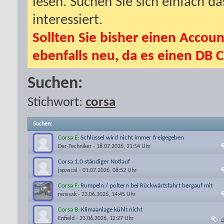
lesen. Suchen Sie sich einfach d
interessiert.
Sollten Sie bisher einen Accoun
ebenfalls neu, da es einen DB C
Suchen:
Stichwort:
corsa
Suchen
:
Corsa E:
Schlüssel wird nicht immer freigegeben
Der-Techniker
- 18.07.2026, 21:54 Uhr
Corsa 1.0 ständiger Notlauf
jspascal
- 01.07.2026, 08:52 Uhr
Corsa F:
Rumpeln / poltern bei Rückwärtsfahrt bergauf mit
eingeschlagener Lenkung
renssak
- 23.06.2026, 14:45 Uhr
Corsa B:
Klimaanlage kühlt nicht
Enfield
- 23.06.2026, 12:27 Uhr