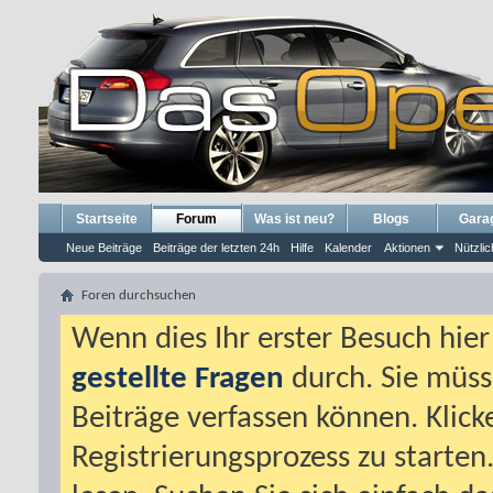
Startseite
Forum
Was ist neu?
Blogs
Gara
Neue Beiträge
Beiträge der letzten 24h
Hilfe
Kalender
Aktionen
Nützlic
Foren durchsuchen
Wenn dies Ihr erster Besuch hier i
gestellte Fragen
durch. Sie müss
Beiträge verfassen können. Klick
Registrierungsprozess zu starten