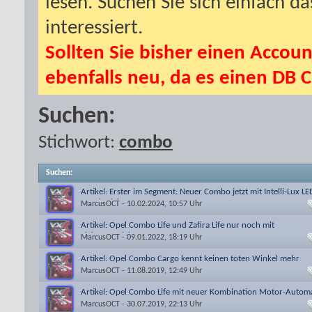
lesen. Suchen Sie sich einfach d
interessiert.
Sollten Sie bisher einen Accoun
ebenfalls neu, da es einen DB C
Suchen:
Stichwort:
combo
Suchen
:
Artikel: Erster im Segment: Neuer Combo jetzt mit Intelli-Lux LE
Matrix Licht
MarcusOCT
- 10.02.2024, 10:57 Uhr
Artikel: Opel Combo Life und Zafira Life nur noch mit
Elektroantrieb
MarcusOCT
- 09.01.2022, 18:19 Uhr
Artikel: Opel Combo Cargo kennt keinen toten Winkel mehr
MarcusOCT
- 11.08.2019, 12:49 Uhr
Artikel: Opel Combo Life mit neuer Kombination Motor-Autom
MarcusOCT
- 30.07.2019, 22:13 Uhr