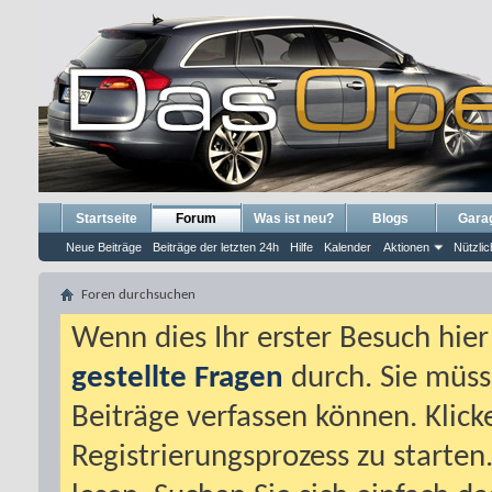
Startseite
Forum
Was ist neu?
Blogs
Gara
Neue Beiträge
Beiträge der letzten 24h
Hilfe
Kalender
Aktionen
Nützlic
Foren durchsuchen
Wenn dies Ihr erster Besuch hier i
gestellte Fragen
durch. Sie müss
Beiträge verfassen können. Klick
Registrierungsprozess zu starten