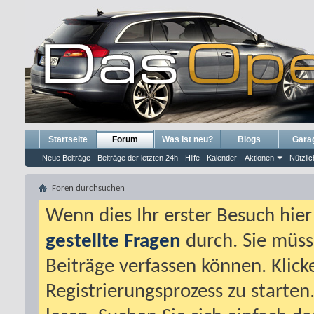
Startseite
Forum
Was ist neu?
Blogs
Gara
Neue Beiträge
Beiträge der letzten 24h
Hilfe
Kalender
Aktionen
Nützlic
Foren durchsuchen
Wenn dies Ihr erster Besuch hier i
gestellte Fragen
durch. Sie müss
Beiträge verfassen können. Klick
Registrierungsprozess zu starten