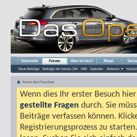
Startseite
Forum
Was ist neu?
Blogs
Gara
Neue Beiträge
Beiträge der letzten 24h
Hilfe
Kalender
Aktionen
Nützlic
Foren durchsuchen
Wenn dies Ihr erster Besuch hier i
gestellte Fragen
durch. Sie müss
Beiträge verfassen können. Klick
Registrierungsprozess zu starten