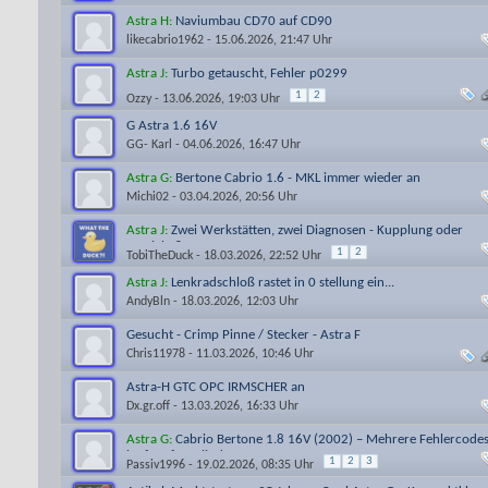
Astra H:
Naviumbau CD70 auf CD90
likecabrio1962
- 15.06.2026, 21:47 Uhr
Astra J:
Turbo getauscht, Fehler p0299
1
2
Ozzy
- 13.06.2026, 19:03 Uhr
G Astra 1.6 16V
GG- Karl
- 04.06.2026, 16:47 Uhr
Astra G:
Bertone Cabrio 1.6 - MKL immer wieder an
Michi02
- 03.04.2026, 20:56 Uhr
Astra J:
Zwei Werkstätten, zwei Diagnosen - Kupplung oder
Getriebe?
1
2
TobiTheDuck
- 18.03.2026, 22:52 Uhr
Astra J:
Lenkradschloß rastet in 0 stellung ein...
AndyBln
- 18.03.2026, 12:03 Uhr
Gesucht - Crimp Pinne / Stecker - Astra F
Chris11978
- 11.03.2026, 10:46 Uhr
Astra-H GTC OPC IRMSCHER an
Dx.gr.off
- 13.03.2026, 16:33 Uhr
Astra G:
Cabrio Bertone 1.8 16V (2002) – Mehrere Fehlercodes
läuft auf 3 Zylindern, S
1
2
3
Passiv1996
- 19.02.2026, 08:35 Uhr