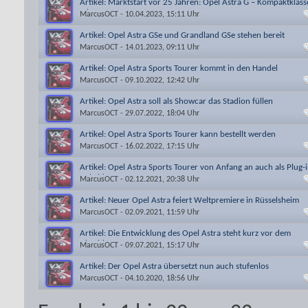
Artikel: Marktstart vor 25 Jahren: Opel Astra G – Kompaktklass
mit Power
MarcusOCT
- 10.04.2023, 15:11 Uhr
Artikel: Opel Astra GSe und Grandland GSe stehen bereit
MarcusOCT
- 14.01.2023, 09:11 Uhr
Artikel: Opel Astra Sports Tourer kommt in den Handel
MarcusOCT
- 09.10.2022, 12:42 Uhr
Artikel: Opel Astra soll als Showcar das Stadion füllen
MarcusOCT
- 29.07.2022, 18:04 Uhr
Artikel: Opel Astra Sports Tourer kann bestellt werden
MarcusOCT
- 16.02.2022, 17:15 Uhr
Artikel: Opel Astra Sports Tourer von Anfang an auch als Plug-i
Hybrid
MarcusOCT
- 02.12.2021, 20:38 Uhr
Artikel: Neuer Opel Astra feiert Weltpremiere in Rüsselsheim
MarcusOCT
- 02.09.2021, 11:59 Uhr
Artikel: Die Entwicklung des Opel Astra steht kurz vor dem
Abschluss
MarcusOCT
- 09.07.2021, 15:17 Uhr
Artikel: Der Opel Astra übersetzt nun auch stufenlos
MarcusOCT
- 04.10.2020, 18:56 Uhr