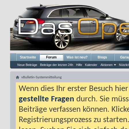
Startseite
Forum
Was ist neu?
Blogs
Gara
Neue Beiträge
Beiträge der letzten 24h
Hilfe
Kalender
Aktionen
Nützlic
vBulletin-Systemmitteilung
Wenn dies Ihr erster Besuch hier i
gestellte Fragen
durch. Sie müss
Beiträge verfassen können. Klick
Registrierungsprozess zu starten