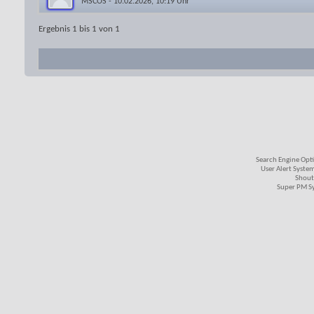
MSCOS
- 10.02.2026, 10:19 Uhr
Ergebnis 1 bis 1 von 1
Search Engine Opt
User Alert Syste
Shout
Super PM S