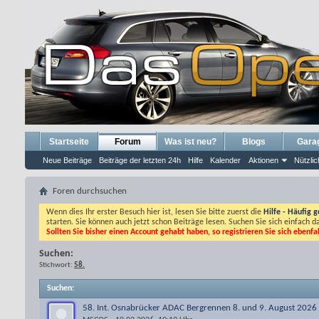
Startseite
Forum
Was ist neu?
Blogs
Gara
Neue Beiträge
Beiträge der letzten 24h
Hilfe
Kalender
Aktionen
Nützlic
Foren durchsuchen
Wenn dies Ihr erster Besuch hier ist, lesen Sie bitte zuerst die
Hilfe - Häufig g
starten. Sie können auch jetzt schon Beiträge lesen. Suchen Sie sich einfach 
Sollten Sie bisher einen Account gehabt haben, so registrieren Sie sich ebenfa
Suchen:
Stichwort:
58.
Suchen
:
58. Int. Osnabrücker ADAC Bergrennen 8. und 9. August 2026