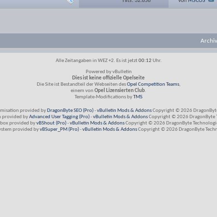
Hits: 32.858
von
MSCOS
Archi
Alle Zeitangaben in WEZ +2. Es ist jetzt
00:12
Uhr.
Powered by vBulletin
Dies ist keine offizielle Opelseite
Die Site ist Bestandteil der Webseiten des
Opel Competition Teams
,
einem von
Opel Lizensierten Club
.
Template-Modifications by
TMS
imisation provided by
DragonByte SEO (Pro)
-
vBulletin Mods & Addons
Copyright © 2026 DragonByte
m provided by
Advanced User Tagging (Pro)
-
vBulletin Mods & Addons
Copyright © 2026 DragonByte T
box provided by
vBShout (Pro)
-
vBulletin Mods & Addons
Copyright © 2026 DragonByte Technologie
ystem provided by
vBSuper_PM (Pro)
-
vBulletin Mods & Addons
Copyright © 2026 DragonByte Techno