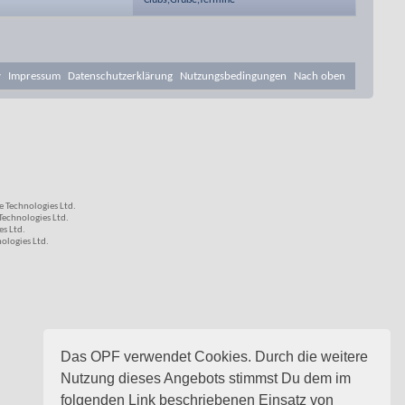
Clubs,Grüße,Termine
v
Impressum
Datenschutzerklärung
Nutzungsbedingungen
Nach oben
 Technologies Ltd.
echnologies Ltd.
s Ltd.
logies Ltd.
Das OPF verwendet Cookies. Durch die weitere
Nutzung dieses Angebots stimmst Du dem im
folgenden Link beschriebenen Einsatz von