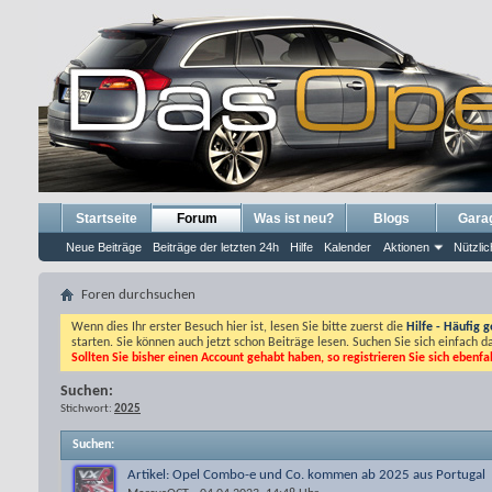
Startseite
Forum
Was ist neu?
Blogs
Gara
Neue Beiträge
Beiträge der letzten 24h
Hilfe
Kalender
Aktionen
Nützlic
Foren durchsuchen
Wenn dies Ihr erster Besuch hier ist, lesen Sie bitte zuerst die
Hilfe - Häufig g
starten. Sie können auch jetzt schon Beiträge lesen. Suchen Sie sich einfach 
Sollten Sie bisher einen Account gehabt haben, so registrieren Sie sich ebenfa
Suchen:
Stichwort:
2025
Suchen
:
Artikel: Opel Combo-e und Co. kommen ab 2025 aus Portugal