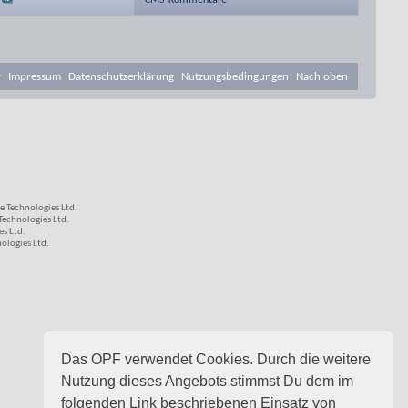
CMS-Kommentare
v
Impressum
Datenschutzerklärung
Nutzungsbedingungen
Nach oben
 Technologies Ltd.
echnologies Ltd.
s Ltd.
logies Ltd.
Das OPF verwendet Cookies. Durch die weitere
Nutzung dieses Angebots stimmst Du dem im
folgenden Link beschriebenen Einsatz von