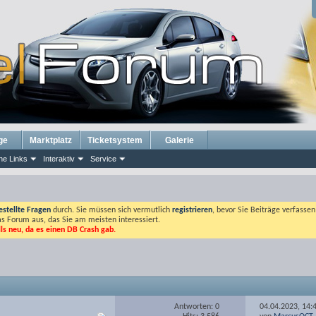
ge
Marktplatz
Ticketsystem
Galerie
he Links
Interaktiv
Service
estellte Fragen
durch. Sie müssen sich vermutlich
registrieren
, bevor Sie Beiträge verfasse
das Forum aus, das Sie am meisten interessiert.
lls neu, da es einen DB Crash gab.
Antworten: 0
04.04.2023,
14: