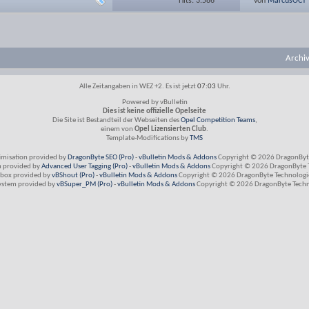
Hits: 3.586
von
MarcusOCT
Archi
Alle Zeitangaben in WEZ +2. Es ist jetzt
07:03
Uhr.
Powered by vBulletin
Dies ist keine offizielle Opelseite
Die Site ist Bestandteil der Webseiten des
Opel Competition Teams
,
einem von
Opel Lizensierten Club
.
Template-Modifications by
TMS
imisation provided by
DragonByte SEO (Pro)
-
vBulletin Mods & Addons
Copyright © 2026 DragonByte
m provided by
Advanced User Tagging (Pro)
-
vBulletin Mods & Addons
Copyright © 2026 DragonByte T
box provided by
vBShout (Pro)
-
vBulletin Mods & Addons
Copyright © 2026 DragonByte Technologie
ystem provided by
vBSuper_PM (Pro)
-
vBulletin Mods & Addons
Copyright © 2026 DragonByte Techno