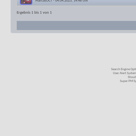
MarcusOCT
- 04.04.2023, 14:48 Uhr
Ergebnis 1 bis 1 von 1
Search Engine Opt
User Alert Syste
Shout
Super PM S