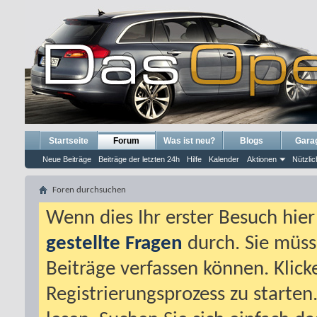
Startseite
Forum
Was ist neu?
Blogs
Gara
Neue Beiträge
Beiträge der letzten 24h
Hilfe
Kalender
Aktionen
Nützlic
Foren durchsuchen
Wenn dies Ihr erster Besuch hier i
gestellte Fragen
durch. Sie müss
Beiträge verfassen können. Klick
Registrierungsprozess zu starten