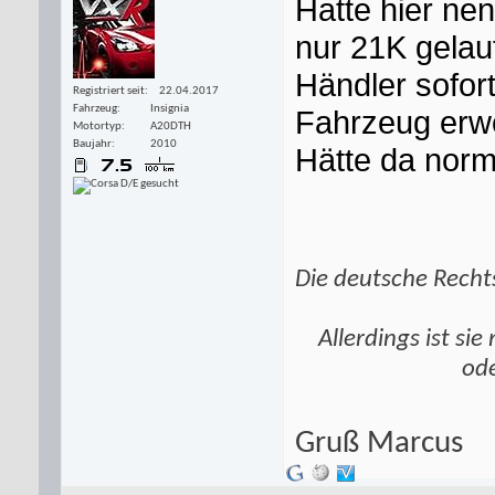
Hatte hier ne
nur 21K gelau
Händler sofor
Registriert seit
22.04.2017
Fahrzeug
Insignia
Fahrzeug erw
Motortyp
A20DTH
Baujahr
2010
Hätte da norm
Die deutsche Rechts
Allerdings ist si
ode
Gruß Marcus