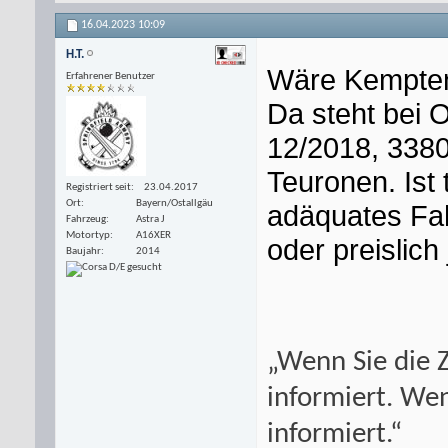
16.04.2023
10:09
H.T.
Wäre Kempten
Erfahrener Benutzer
Da steht bei 
12/2018, 3380
Teuronen. Ist 
Registriert seit
23.04.2017
Ort
Bayern/Ostallgäu
adäquates Fah
Fahrzeug
Astra J
Motortyp
A16XER
oder preislich
Baujahr
2014
„Wenn Sie die Z
informiert. Wen
informiert.“