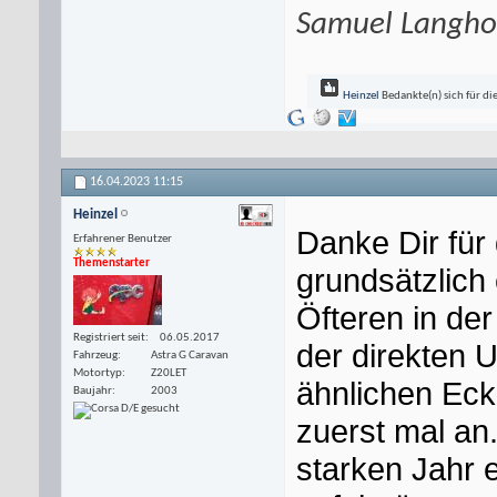
Samuel Langho
Heinzel
Bedankte(n) sich für di
16.04.2023
11:15
Heinzel
Danke Dir für
Erfahrener Benutzer
Themenstarter
grundsätzlich 
Öfteren in de
Registriert seit
06.05.2017
der direkten 
Fahrzeug
Astra G Caravan
Motortyp
Z20LET
ähnlichen Eck
Baujahr
2003
zuerst mal an
starken Jahr 