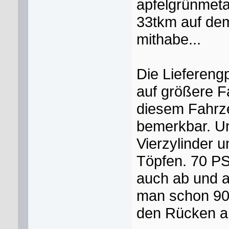
apfelgrünmetal
33tkm auf dem
mithabe...
Die Liefereng
auf größere F
diesem Fahrz
bemerkbar. Un
Vierzylinder u
Töpfen. 70 PS
auch ab und an
man schon 90 
den Rücken am