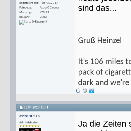
Registriert seit
06.05.2017
sind das...
Fahrzeug
Astra G Caravan
Motortyp
Z20LET
Baujahr
2003
Gruß Heinzel
It's 106 miles t
pack of cigarett
dark and we're 
23.04.2023
11:41
MarcusOCT
Ja die Zeiten 
Administrator