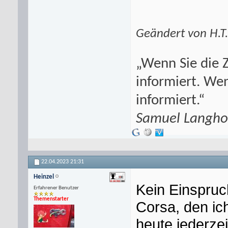
Geändert von H.T
„Wenn Sie die Z
informiert. Wen
informiert.“
Samuel Langho
22.04.2023
21:31
Heinzel
Kein Einspruch
Erfahrener Benutzer
Themenstarter
Corsa, den ich
heute jederze