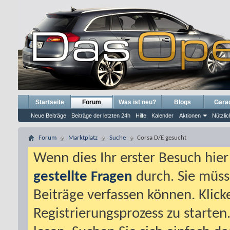
Startseite
Forum
Was ist neu?
Blogs
Gara
Neue Beiträge
Beiträge der letzten 24h
Hilfe
Kalender
Aktionen
Nützlic
Forum
Marktplatz
Suche
Corsa D/E gesucht
Wenn dies Ihr erster Besuch hier i
gestellte Fragen
durch. Sie müss
Beiträge verfassen können. Klick
Registrierungsprozess zu starten