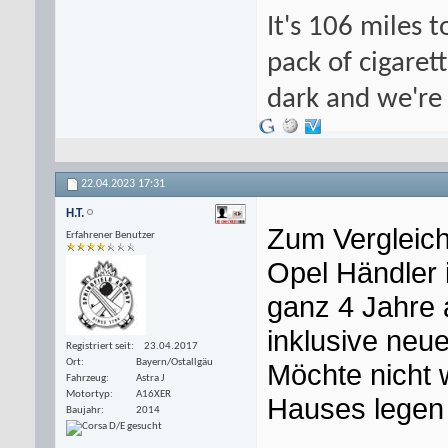
It's 106 miles t
pack of cigarett
dark and we're 
22.04.2023
17:31
H.T.
Zum Vergleich
Erfahrener Benutzer
Opel Händler 
ganz 4 Jahre 
inklusive neu
Registriert seit
23.04.2017
Ort
Bayern/Ostallgäu
Möchte nicht w
Fahrzeug
Astra J
Motortyp
A16XER
Hauses legen
Baujahr
2014