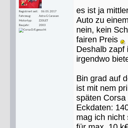
es ist ja mitt
Registriert seit
06.05.2017
Fahrzeug
Astra G Caravan
Auto zu eine
Motortyp
Z20LET
Baujahr
2003
nein, kein Sc
fairen Preis
Deshalb zapf i
irgendwo biete
Bin grad auf 
ist mit nem p
späten Corsa
Eckdaten: 140
mag ich nicht 
für max. 10 k€