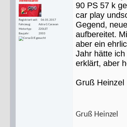
Themenstarter
90 PS 57 k gel
car play unds
Registriert seit
06.05.2017
Gegend, neuer
Fahrzeug
Astra G Caravan
Motortyp
Z20LET
aufbereitet. M
Baujahr
2003
aber ein ehrli
Jahr hätte ich
erklärt, aber h
Gruß Heinzel
Gruß Heinzel