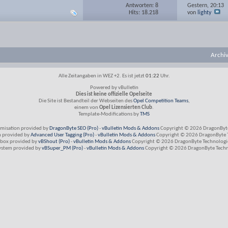
Antworten: 8
Gestern,
20:13
Hits: 18.218
von
lighty
Archi
Alle Zeitangaben in WEZ +2. Es ist jetzt
01:22
Uhr.
Powered by vBulletin
Dies ist keine offizielle Opelseite
Die Site ist Bestandteil der Webseiten des
Opel Competition Teams
,
einem von
Opel Lizensierten Club
.
Template-Modifications by
TMS
imisation provided by
DragonByte SEO (Pro)
-
vBulletin Mods & Addons
Copyright © 2026 DragonByte
m provided by
Advanced User Tagging (Pro)
-
vBulletin Mods & Addons
Copyright © 2026 DragonByte T
box provided by
vBShout (Pro)
-
vBulletin Mods & Addons
Copyright © 2026 DragonByte Technologie
ystem provided by
vBSuper_PM (Pro)
-
vBulletin Mods & Addons
Copyright © 2026 DragonByte Techno