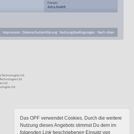
Forum:
Astra,Kadett
v
Impressum
Datenschutzerklärung
Nutzungsbedingungen
Nach oben
 Technologies Ltd.
echnologies Ltd.
s Ltd.
logies Ltd.
Das OPF verwendet Cookies. Durch die weitere
Nutzung dieses Angebots stimmst Du dem im
folgenden Link beschriebenen Einsatz von