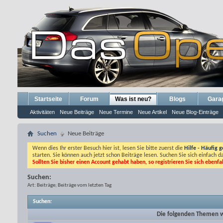
Startseite
Forum
Was ist neu?
Blogs
Gara
Aktivitäten
Neue Beiträge
Neue Termine
Neue Artikel
Neue Blog-Einträge
Suchen
Neue Beiträge
Wenn dies Ihr erster Besuch hier ist, lesen Sie bitte zuerst die
Hilfe - Häufig g
starten. Sie können auch jetzt schon Beiträge lesen. Suchen Sie sich einfach 
Sollten Sie bisher einen Account gehabt haben, so registrieren Sie sich ebenfa
Suchen:
Art: Beiträge; Beiträge vom letzten Tag
Suchen
:
Die folgenden Themen wu