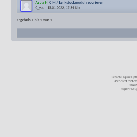
Astra H:
CIM / Lenkstockmodul reparieren
C_yoo
- 18.01.2022, 17:34 Uhr
Ergebnis 1 bis 1 von 1
Search Engine Opt
User Alert Syste
Shout
Super PM S