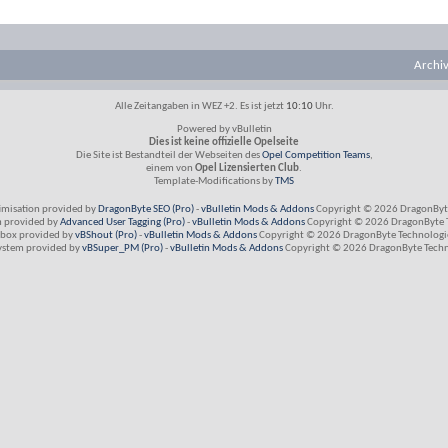
Archi
Alle Zeitangaben in WEZ +2. Es ist jetzt
10:10
Uhr.
Powered by vBulletin
Dies ist keine offizielle Opelseite
Die Site ist Bestandteil der Webseiten des
Opel Competition Teams
,
einem von
Opel Lizensierten Club
.
Template-Modifications by
TMS
imisation provided by
DragonByte SEO (Pro)
-
vBulletin Mods & Addons
Copyright © 2026 DragonByte
m provided by
Advanced User Tagging (Pro)
-
vBulletin Mods & Addons
Copyright © 2026 DragonByte T
box provided by
vBShout (Pro)
-
vBulletin Mods & Addons
Copyright © 2026 DragonByte Technologie
ystem provided by
vBSuper_PM (Pro)
-
vBulletin Mods & Addons
Copyright © 2026 DragonByte Techno