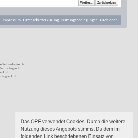
v
Impressum
Datenschutzerklärung
Nutzungsbedingungen
Nach oben
 Technologies Ltd.
echnologies Ltd.
s Ltd.
logies Ltd.
Das OPF verwendet Cookies. Durch die weitere
Nutzung dieses Angebots stimmst Du dem im
folgenden Link beschriebenen Einsatz von