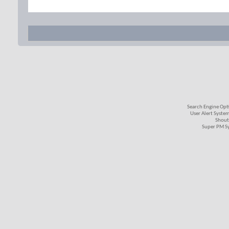
Search Engine Opt
User Alert Syste
Shout
Super PM S