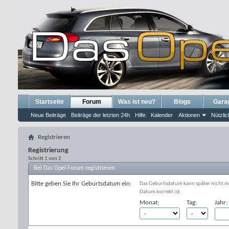
Startseite
Forum
Was ist neu?
Blogs
Gara
Neue Beiträge
Beiträge der letzten 24h
Hilfe
Kalender
Aktionen
Nützlic
Registrieren
Registrierung
Schritt 1 von 2
Bei Das Opel Forum registrieren
Bitte geben Sie Ihr Geburtsdatum ein:
Das Geburtsdatum kann später nicht meh
Datum korrekt ist.
Monat:
Tag:
Jahr: