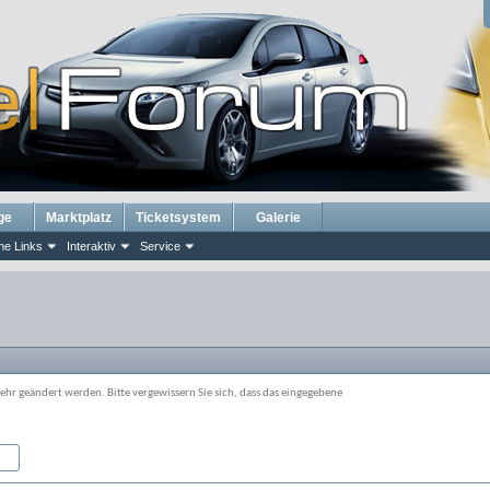
ge
Marktplatz
Ticketsystem
Galerie
he Links
Interaktiv
Service
r geändert werden. Bitte vergewissern Sie sich, dass das eingegebene